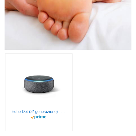
Echo Dot (3ª generazione) - Altoparlante intelligente con integrazione Alexa - Tessuto antracite