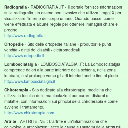
Radiografia
- RADIOGRAFIA .IT - Il portale fornisce informazioni
sulla radiografia, un esame non invasivo che utilizza i raggi X per
visualizzare l'interno del corpo umano. Quando nasce, come
viene effettuata e alcune regole per ottenere immagini chiare e
precise.
http://www.radiografia.it
Ortopedie
- Sito delle ortopedie italiane - produttori e punti
vendita - diritti dei disabili - elettromedicali
http://www.ortopedie.it
Lombosciatalgia
- LOMBOSCIATALGIA .IT: La Lombosciatalgia
comprende dolori alla parte inferiore della schiena, nella zona
lombare, e si prolunga verso gli arti inferiori anche fino al piede.
http://www.lombosciatalgia.it
Chiroterapia
- Sito dedicato alla chiroterapia, medicina che
utilizza la tecnica delle manipolazioni per curare disturbi e
malattie, con informazioni sui principi della chiroterapia e come
avviene il trattamento.
http://www.chiroterapia.com
Artrite
- ARTRITE .NET: L'artrite è un'infiammazione che
coinvolge le articolazioni; ecco le cause e i sintomi delle artriti più